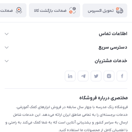
ضمانت بازگشت کالا
ضمانت ا
تحویل اکسپرس
اطلاعات تماس
02136781755
دسترسی سریع
rangemadrese@gmail.com
پلنر و دفتر
خدمات مشتریان
پیشوا میدان چمران فروشگاه رنگ مدرسه
ابزار تدریس
قوانین و مقررات
استایل معلم و دانش آموز
حریم خصوصی
بازی و نمایش
راهنما
مختصری درباره فروشگاه
تزئین کلاس
فروشگاه رنگ مدرسه با چهار سال سابقه در فروش ابزارهای کمک آموزشی،
طرح های تشویقی
خدمات برجسته‌ای را به تمامی مناطق ایران ارائه می‌دهد. این خدمات شامل
گیفت ها و جوایز
ارسال به سراسر کشور و پشتیبانی آنلاین است که به شما کمک می‌کند به راحتی و
با اطمینان کامل از محصولات ما استفاده کنید.
سایر محصولات