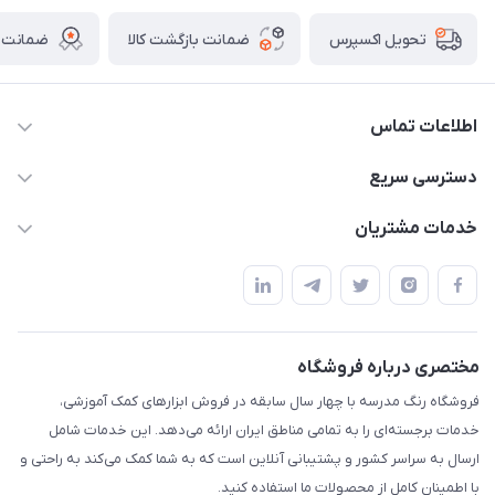
ضمانت بازگشت کالا
ضمانت ا
تحویل اکسپرس
اطلاعات تماس
02136781755
دسترسی سریع
rangemadrese@gmail.com
پلنر و دفتر
خدمات مشتریان
پیشوا میدان چمران فروشگاه رنگ مدرسه
ابزار تدریس
قوانین و مقررات
استایل معلم و دانش آموز
حریم خصوصی
بازی و نمایش
راهنما
مختصری درباره فروشگاه
تزئین کلاس
فروشگاه رنگ مدرسه با چهار سال سابقه در فروش ابزارهای کمک آموزشی،
طرح های تشویقی
خدمات برجسته‌ای را به تمامی مناطق ایران ارائه می‌دهد. این خدمات شامل
گیفت ها و جوایز
ارسال به سراسر کشور و پشتیبانی آنلاین است که به شما کمک می‌کند به راحتی و
با اطمینان کامل از محصولات ما استفاده کنید.
سایر محصولات