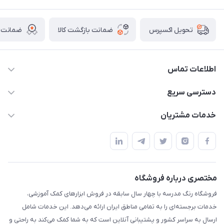
ضمانت بازگشت کالا
ضمانت ا
تحویل اکسپرس
اطلاعات تماس
02136781755
دسترسی سریع
rangemadrese@gmail.com
پلنر و دفتر
خدمات مشتریان
پیشوا میدان چمران فروشگاه رنگ مدرسه
ابزار تدریس
قوانین و مقررات
استایل معلم و دانش آموز
حریم خصوصی
بازی و نمایش
راهنما
مختصری درباره فروشگاه
تزئین کلاس
فروشگاه رنگ مدرسه با چهار سال سابقه در فروش ابزارهای کمک آموزشی،
طرح های تشویقی
خدمات برجسته‌ای را به تمامی مناطق ایران ارائه می‌دهد. این خدمات شامل
گیفت ها و جوایز
ارسال به سراسر کشور و پشتیبانی آنلاین است که به شما کمک می‌کند به راحتی و