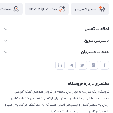
ضمانت بازگشت کالا
ضمانت ا
تحویل اکسپرس
اطلاعات تماس
02136781755
دسترسی سریع
rangemadrese@gmail.com
پلنر و دفتر
خدمات مشتریان
پیشوا میدان چمران فروشگاه رنگ مدرسه
ابزار تدریس
قوانین و مقررات
استایل معلم و دانش آموز
حریم خصوصی
بازی و نمایش
راهنما
مختصری درباره فروشگاه
تزئین کلاس
فروشگاه رنگ مدرسه با چهار سال سابقه در فروش ابزارهای کمک آموزشی،
طرح های تشویقی
خدمات برجسته‌ای را به تمامی مناطق ایران ارائه می‌دهد. این خدمات شامل
گیفت ها و جوایز
ارسال به سراسر کشور و پشتیبانی آنلاین است که به شما کمک می‌کند به راحتی و
با اطمینان کامل از محصولات ما استفاده کنید.
سایر محصولات