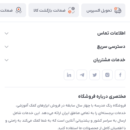
ضمانت بازگشت کالا
ضمانت ا
تحویل اکسپرس
اطلاعات تماس
02136781755
دسترسی سریع
rangemadrese@gmail.com
پلنر و دفتر
خدمات مشتریان
پیشوا میدان چمران فروشگاه رنگ مدرسه
ابزار تدریس
قوانین و مقررات
استایل معلم و دانش آموز
حریم خصوصی
بازی و نمایش
راهنما
مختصری درباره فروشگاه
تزئین کلاس
فروشگاه رنگ مدرسه با چهار سال سابقه در فروش ابزارهای کمک آموزشی،
طرح های تشویقی
خدمات برجسته‌ای را به تمامی مناطق ایران ارائه می‌دهد. این خدمات شامل
گیفت ها و جوایز
ارسال به سراسر کشور و پشتیبانی آنلاین است که به شما کمک می‌کند به راحتی و
با اطمینان کامل از محصولات ما استفاده کنید.
سایر محصولات