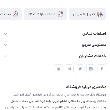
ضمانت بازگشت کالا
ضمانت ا
تحویل اکسپرس
اطلاعات تماس
02136781755
دسترسی سریع
rangemadrese@gmail.com
پلنر و دفتر
خدمات مشتریان
پیشوا میدان چمران فروشگاه رنگ مدرسه
ابزار تدریس
قوانین و مقررات
استایل معلم و دانش آموز
حریم خصوصی
بازی و نمایش
راهنما
مختصری درباره فروشگاه
تزئین کلاس
فروشگاه رنگ مدرسه با چهار سال سابقه در فروش ابزارهای کمک آموزشی،
طرح های تشویقی
خدمات برجسته‌ای را به تمامی مناطق ایران ارائه می‌دهد. این خدمات شامل
گیفت ها و جوایز
ارسال به سراسر کشور و پشتیبانی آنلاین است که به شما کمک می‌کند به راحتی و