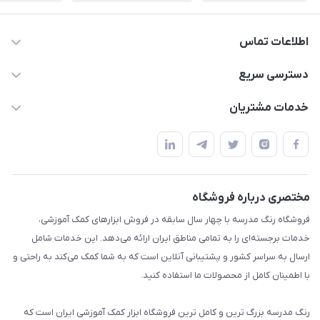
اطلاعات تماس
02136781755
دسترسی سریع
rangemadrese@gmail.com
پلنر و دفتر
خدمات مشتریان
پیشوا میدان چمران فروشگاه رنگ مدرسه
ابزار تدریس
قوانین و مقررات
استایل معلم و دانش آموز
حریم خصوصی
بازی و نمایش
راهنما
مختصری درباره فروشگاه
تزئین کلاس
فروشگاه رنگ مدرسه با چهار سال سابقه در فروش ابزارهای کمک آموزشی،
طرح های تشویقی
خدمات برجسته‌ای را به تمامی مناطق ایران ارائه می‌دهد. این خدمات شامل
گیفت ها و جوایز
ارسال به سراسر کشور و پشتیبانی آنلاین است که به شما کمک می‌کند به راحتی و
با اطمینان کامل از محصولات ما استفاده کنید.
سایر محصولات
رنگ مدرسه بزرگ ترین و کامل ترین فروشگاه ابزار کمک آموزشی ایران است که