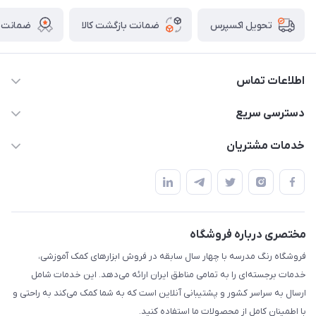
ضمانت بازگشت کالا
ضمانت ا
تحویل اکسپرس
اطلاعات تماس
02136781755
دسترسی سریع
rangemadrese@gmail.com
پلنر و دفتر
خدمات مشتریان
پیشوا میدان چمران فروشگاه رنگ مدرسه
ابزار تدریس
قوانین و مقررات
استایل معلم و دانش آموز
حریم خصوصی
بازی و نمایش
راهنما
مختصری درباره فروشگاه
تزئین کلاس
فروشگاه رنگ مدرسه با چهار سال سابقه در فروش ابزارهای کمک آموزشی،
طرح های تشویقی
خدمات برجسته‌ای را به تمامی مناطق ایران ارائه می‌دهد. این خدمات شامل
گیفت ها و جوایز
ارسال به سراسر کشور و پشتیبانی آنلاین است که به شما کمک می‌کند به راحتی و
با اطمینان کامل از محصولات ما استفاده کنید.
سایر محصولات