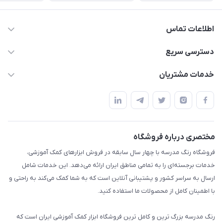
اطلاعات تماس
02136781755
دسترسی سریع
rangemadrese@gmail.com
پلنر و دفتر
خدمات مشتریان
پیشوا میدان چمران فروشگاه رنگ مدرسه
ابزار تدریس
قوانین و مقررات
استایل معلم و دانش آموز
حریم خصوصی
بازی و نمایش
راهنما
مختصری درباره فروشگاه
تزئین کلاس
فروشگاه رنگ مدرسه با چهار سال سابقه در فروش ابزارهای کمک آموزشی،
طرح های تشویقی
خدمات برجسته‌ای را به تمامی مناطق ایران ارائه می‌دهد. این خدمات شامل
گیفت ها و جوایز
ارسال به سراسر کشور و پشتیبانی آنلاین است که به شما کمک می‌کند به راحتی و
با اطمینان کامل از محصولات ما استفاده کنید.
سایر محصولات
رنگ مدرسه بزرگ ترین و کامل ترین فروشگاه ابزار کمک آموزشی ایران است که