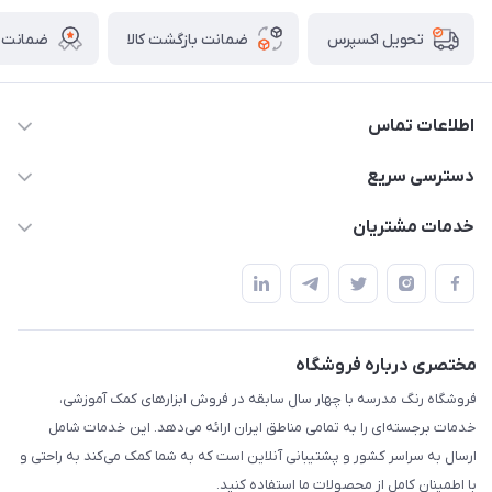
ضمانت بازگشت کالا
ضمانت ا
تحویل اکسپرس
اطلاعات تماس
02136781755
دسترسی سریع
rangemadrese@gmail.com
پلنر و دفتر
خدمات مشتریان
پیشوا میدان چمران فروشگاه رنگ مدرسه
ابزار تدریس
قوانین و مقررات
استایل معلم و دانش آموز
حریم خصوصی
بازی و نمایش
راهنما
مختصری درباره فروشگاه
تزئین کلاس
فروشگاه رنگ مدرسه با چهار سال سابقه در فروش ابزارهای کمک آموزشی،
طرح های تشویقی
خدمات برجسته‌ای را به تمامی مناطق ایران ارائه می‌دهد. این خدمات شامل
گیفت ها و جوایز
ارسال به سراسر کشور و پشتیبانی آنلاین است که به شما کمک می‌کند به راحتی و
با اطمینان کامل از محصولات ما استفاده کنید.
سایر محصولات