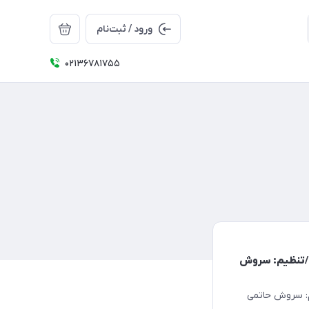
ورود / ثبت‌نام
02136781755
ن/تنظیم: سروش
م: سروش حاتمی