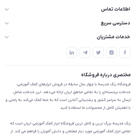
اطلاعات تماس
02136781755
دسترسی سریع
rangemadrese@gmail.com
پلنر و دفتر
خدمات مشتریان
پیشوا میدان چمران فروشگاه رنگ مدرسه
ابزار تدریس
قوانین و مقررات
استایل معلم و دانش آموز
حریم خصوصی
بازی و نمایش
راهنما
مختصری درباره فروشگاه
تزئین کلاس
فروشگاه رنگ مدرسه با چهار سال سابقه در فروش ابزارهای کمک آموزشی،
طرح های تشویقی
خدمات برجسته‌ای را به تمامی مناطق ایران ارائه می‌دهد. این خدمات شامل
گیفت ها و جوایز
ارسال به سراسر کشور و پشتیبانی آنلاین است که به شما کمک می‌کند به راحتی و
با اطمینان کامل از محصولات ما استفاده کنید.
سایر محصولات
رنگ مدرسه بزرگ ترین و کامل ترین فروشگاه ابزار کمک آموزشی ایران است که
تمامی ابزار کمک آموزشی مورد نیاز معلمان و دانش آموزان را فراهم می کند. از