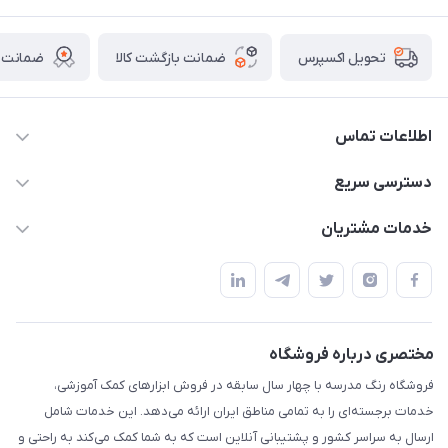
ضمانت بازگشت کالا
ضمانت ا
تحویل اکسپرس
اطلاعات تماس
02136781755
دسترسی سریع
rangemadrese@gmail.com
پلنر و دفتر
خدمات مشتریان
پیشوا میدان چمران فروشگاه رنگ مدرسه
ابزار تدریس
قوانین و مقررات
استایل معلم و دانش آموز
حریم خصوصی
بازی و نمایش
راهنما
مختصری درباره فروشگاه
تزئین کلاس
فروشگاه رنگ مدرسه با چهار سال سابقه در فروش ابزارهای کمک آموزشی،
طرح های تشویقی
خدمات برجسته‌ای را به تمامی مناطق ایران ارائه می‌دهد. این خدمات شامل
گیفت ها و جوایز
ارسال به سراسر کشور و پشتیبانی آنلاین است که به شما کمک می‌کند به راحتی و