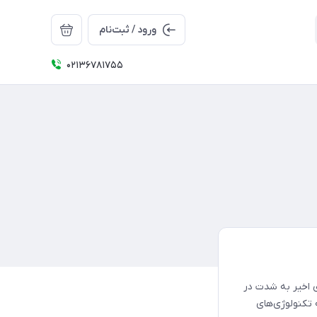
ورود / ثبت‌نام
02136781755
 اخیر به شدت در
 تکنولوژی‌های