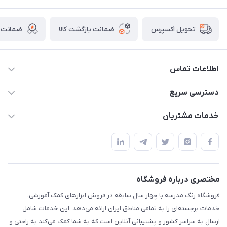
ضمانت بازگشت کالا
ضمانت ا
تحویل اکسپرس
اطلاعات تماس
02136781755
دسترسی سریع
rangemadrese@gmail.com
پلنر و دفتر
خدمات مشتریان
پیشوا میدان چمران فروشگاه رنگ مدرسه
ابزار تدریس
قوانین و مقررات
استایل معلم و دانش آموز
حریم خصوصی
بازی و نمایش
راهنما
مختصری درباره فروشگاه
تزئین کلاس
فروشگاه رنگ مدرسه با چهار سال سابقه در فروش ابزارهای کمک آموزشی،
طرح های تشویقی
خدمات برجسته‌ای را به تمامی مناطق ایران ارائه می‌دهد. این خدمات شامل
گیفت ها و جوایز
ارسال به سراسر کشور و پشتیبانی آنلاین است که به شما کمک می‌کند به راحتی و