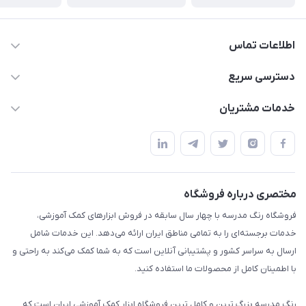
اطلاعات تماس
02136781755
دسترسی سریع
rangemadrese@gmail.com
پلنر و دفتر
خدمات مشتریان
پیشوا میدان چمران فروشگاه رنگ مدرسه
ابزار تدریس
قوانین و مقررات
استایل معلم و دانش آموز
حریم خصوصی
بازی و نمایش
راهنما
مختصری درباره فروشگاه
تزئین کلاس
فروشگاه رنگ مدرسه با چهار سال سابقه در فروش ابزارهای کمک آموزشی،
طرح های تشویقی
خدمات برجسته‌ای را به تمامی مناطق ایران ارائه می‌دهد. این خدمات شامل
گیفت ها و جوایز
ارسال به سراسر کشور و پشتیبانی آنلاین است که به شما کمک می‌کند به راحتی و
با اطمینان کامل از محصولات ما استفاده کنید.
سایر محصولات
رنگ مدرسه بزرگ ترین و کامل ترین فروشگاه ابزار کمک آموزشی ایران است که