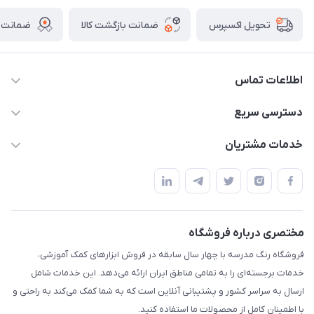
ضمانت بازگشت کالا
ضمانت ا
تحویل اکسپرس
اطلاعات تماس
02136781755
دسترسی سریع
rangemadrese@gmail.com
پلنر و دفتر
خدمات مشتریان
پیشوا میدان چمران فروشگاه رنگ مدرسه
ابزار تدریس
قوانین و مقررات
استایل معلم و دانش آموز
حریم خصوصی
بازی و نمایش
راهنما
مختصری درباره فروشگاه
تزئین کلاس
فروشگاه رنگ مدرسه با چهار سال سابقه در فروش ابزارهای کمک آموزشی،
طرح های تشویقی
خدمات برجسته‌ای را به تمامی مناطق ایران ارائه می‌دهد. این خدمات شامل
گیفت ها و جوایز
ارسال به سراسر کشور و پشتیبانی آنلاین است که به شما کمک می‌کند به راحتی و
با اطمینان کامل از محصولات ما استفاده کنید.
سایر محصولات