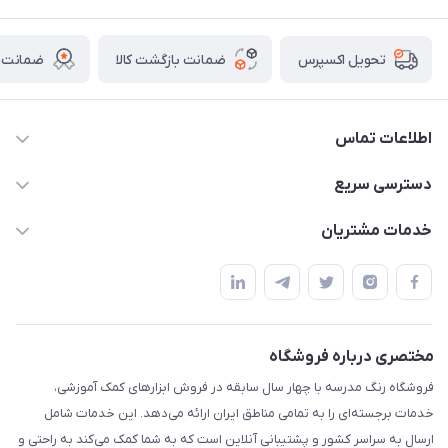
ضمانت بازگشت کالا
ضمانت ا
تحویل اکسپرس
اطلاعات تماس
02136781755
دسترسی سریع
rangemadrese@gmail.com
پلنر و دفتر
خدمات مشتریان
پیشوا میدان چمران فروشگاه رنگ مدرسه
ابزار تدریس
قوانین و مقررات
استایل معلم و دانش آموز
حریم خصوصی
بازی و نمایش
راهنما
مختصری درباره فروشگاه
تزئین کلاس
فروشگاه رنگ مدرسه با چهار سال سابقه در فروش ابزارهای کمک آموزشی،
طرح های تشویقی
خدمات برجسته‌ای را به تمامی مناطق ایران ارائه می‌دهد. این خدمات شامل
گیفت ها و جوایز
ارسال به سراسر کشور و پشتیبانی آنلاین است که به شما کمک می‌کند به راحتی و