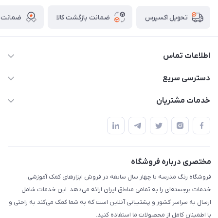
ضمانت بازگشت کالا
ضمانت ا
تحویل اکسپرس
اطلاعات تماس
02136781755
دسترسی سریع
rangemadrese@gmail.com
پلنر و دفتر
خدمات مشتریان
پیشوا میدان چمران فروشگاه رنگ مدرسه
ابزار تدریس
قوانین و مقررات
استایل معلم و دانش آموز
حریم خصوصی
بازی و نمایش
راهنما
مختصری درباره فروشگاه
تزئین کلاس
فروشگاه رنگ مدرسه با چهار سال سابقه در فروش ابزارهای کمک آموزشی،
طرح های تشویقی
خدمات برجسته‌ای را به تمامی مناطق ایران ارائه می‌دهد. این خدمات شامل
گیفت ها و جوایز
ارسال به سراسر کشور و پشتیبانی آنلاین است که به شما کمک می‌کند به راحتی و
با اطمینان کامل از محصولات ما استفاده کنید.
سایر محصولات