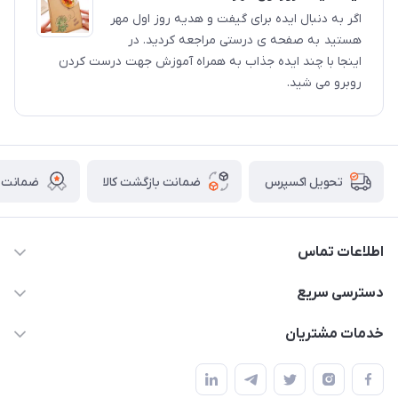
اگر به دنبال ایده برای گیفت و هدیه روز اول مهر
هستید به صفحه ی درستی مراجعه کردید. در
اینجا با چند ایده جذاب به همراه آموزش جهت درست کردن
روبرو می شید.
ضمانت بازگشت کالا
ضمانت ا
تحویل اکسپرس
اطلاعات تماس
02136781755
دسترسی سریع
rangemadrese@gmail.com
پلنر و دفتر
خدمات مشتریان
پیشوا میدان چمران فروشگاه رنگ مدرسه
ابزار تدریس
قوانین و مقررات
استایل معلم و دانش آموز