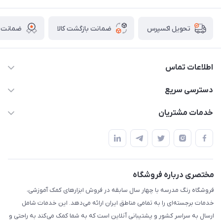
ضمانت بازگشت کالا
ضمانت ا
تحویل اکسپرس
اطلاعات تماس
02136781755
دسترسی سریع
rangemadrese@gmail.com
پلنر و دفتر
خدمات مشتریان
پیشوا میدان چمران فروشگاه رنگ مدرسه
ابزار تدریس
قوانین و مقررات
استایل معلم و دانش آموز
حریم خصوصی
بازی و نمایش
راهنما
مختصری درباره فروشگاه
تزئین کلاس
فروشگاه رنگ مدرسه با چهار سال سابقه در فروش ابزارهای کمک آموزشی،
طرح های تشویقی
خدمات برجسته‌ای را به تمامی مناطق ایران ارائه می‌دهد. این خدمات شامل
گیفت ها و جوایز
ارسال به سراسر کشور و پشتیبانی آنلاین است که به شما کمک می‌کند به راحتی و