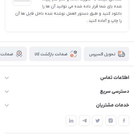
شده بای شما قرار داده شده می توانید آن ها را
دانلود کنید و طبق دستور العمل نوشته شده داخل فایل ها آن
را چاپ و آماده کنید .
ضمانت بازگشت کالا
ضمانت ا
تحویل اکسپرس
اطلاعات تماس
02136781755
دسترسی سریع
rangemadrese@gmail.com
پلنر و دفتر
خدمات مشتریان
پیشوا میدان چمران فروشگاه رنگ مدرسه
ابزار تدریس
قوانین و مقررات
استایل معلم و دانش آموز
حریم خصوصی