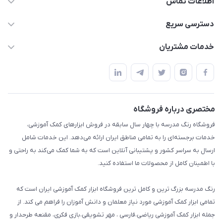
اطلاعات تماس
02136781755
دسترسی سریع
rangemadrese@gmail.com
پلنر و دفتر
خدمات مشتریان
پیشوا میدان چمران فروشگاه رنگ مدرسه
ابزار تدریس
قوانین و مقررات
استایل معلم و دانش آموز
حریم خصوصی
بازی و نمایش
راهنما
مختصری درباره فروشگاه
تزئین کلاس
فروشگاه رنگ مدرسه با چهار سال سابقه در فروش ابزارهای کمک آموزشی،
طرح های تشویقی
خدمات برجسته‌ای را به تمامی مناطق ایران ارائه می‌دهد. این خدمات شامل
گیفت ها و جوایز
ارسال به سراسر کشور و پشتیبانی آنلاین است که به شما کمک می‌کند به راحتی و
با اطمینان کامل از محصولات ما استفاده کنید.
سایر محصولات
رنگ مدرسه بزرگ ترین و کامل ترین فروشگاه ابزار کمک آموزشی ایران است که
تمامی ابزار کمک آموزشی مورد نیاز معلمان و دانش آموزان را فراهم می کند. از
جمله ابزار کمک آموزشی ریاضی،فارسی ، مهر تشویقی،بازی فکری، مقنعه طرحدار و