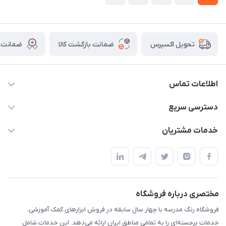
ضمانت بازگشت کالا
ضمانت ا
تحویل اکسپرس
اطلاعات تماس
02136781755
دسترسی سریع
rangemadrese@gmail.com
پلنر و دفتر
خدمات مشتریان
پیشوا میدان چمران فروشگاه رنگ مدرسه
ابزار تدریس
قوانین و مقررات
استایل معلم و دانش آموز
حریم خصوصی
بازی و نمایش
راهنما
مختصری درباره فروشگاه
تزئین کلاس
فروشگاه رنگ مدرسه با چهار سال سابقه در فروش ابزارهای کمک آموزشی،
طرح های تشویقی
خدمات برجسته‌ای را به تمامی مناطق ایران ارائه می‌دهد. این خدمات شامل