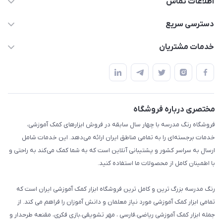
اطلاعات تماس
02136781755
دسترسی سریع
rangemadrese@gmail.com
پلنر و دفتر
خدمات مشتریان
پیشوا میدان چمران فروشگاه رنگ مدرسه
ابزار تدریس
قوانین و مقررات
استایل معلم و دانش آموز
حریم خصوصی
بازی و نمایش
راهنما
مختصری درباره فروشگاه
تزئین کلاس
فروشگاه رنگ مدرسه با چهار سال سابقه در فروش ابزارهای کمک آموزشی،
طرح های تشویقی
خدمات برجسته‌ای را به تمامی مناطق ایران ارائه می‌دهد. این خدمات شامل
گیفت ها و جوایز
ارسال به سراسر کشور و پشتیبانی آنلاین است که به شما کمک می‌کند به راحتی و
با اطمینان کامل از محصولات ما استفاده کنید.
سایر محصولات
رنگ مدرسه بزرگ ترین و کامل ترین فروشگاه ابزار کمک آموزشی ایران است که
تمامی ابزار کمک آموزشی مورد نیاز معلمان و دانش آموزان را فراهم می کند. از
جمله ابزار کمک آموزشی ریاضی،فارسی ، مهر تشویقی،بازی فکری، مقنعه طرحدار و