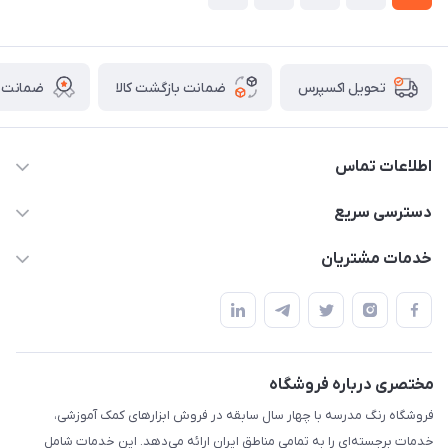
ضمانت بازگشت کالا
ضمانت ا
تحویل اکسپرس
اطلاعات تماس
02136781755
دسترسی سریع
rangemadrese@gmail.com
پلنر و دفتر
خدمات مشتریان
پیشوا میدان چمران فروشگاه رنگ مدرسه
ابزار تدریس
قوانین و مقررات
استایل معلم و دانش آموز
حریم خصوصی
بازی و نمایش
راهنما
مختصری درباره فروشگاه
تزئین کلاس
فروشگاه رنگ مدرسه با چهار سال سابقه در فروش ابزارهای کمک آموزشی،
طرح های تشویقی
خدمات برجسته‌ای را به تمامی مناطق ایران ارائه می‌دهد. این خدمات شامل