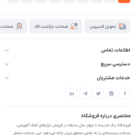
ضمانت بازگشت کالا
ضمانت ا
تحویل اکسپرس
اطلاعات تماس
02136781755
دسترسی سریع
rangemadrese@gmail.com
پلنر و دفتر
خدمات مشتریان
پیشوا میدان چمران فروشگاه رنگ مدرسه
ابزار تدریس
قوانین و مقررات
استایل معلم و دانش آموز
حریم خصوصی
بازی و نمایش
راهنما
مختصری درباره فروشگاه
تزئین کلاس
فروشگاه رنگ مدرسه با چهار سال سابقه در فروش ابزارهای کمک آموزشی،
طرح های تشویقی
خدمات برجسته‌ای را به تمامی مناطق ایران ارائه می‌دهد. این خدمات شامل