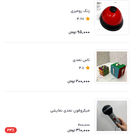
زنگ رومیزی
4.67
95,000
تومان
تاس نمدی
4.11
200,000
تومان
میکروفون نمدی نمایشی
400,000
310,000
23٪
تومان