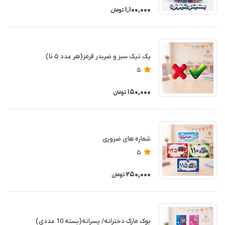
1,100,000
تومان
پک تیک سبز و ضربدر قرمز(هر عدد ۵ تا)
5
150,000
تومان
شماره های ضروری
5
250,000
تومان
بوک مارک دخترانه/ پسرانه(بسته 10 عددی)