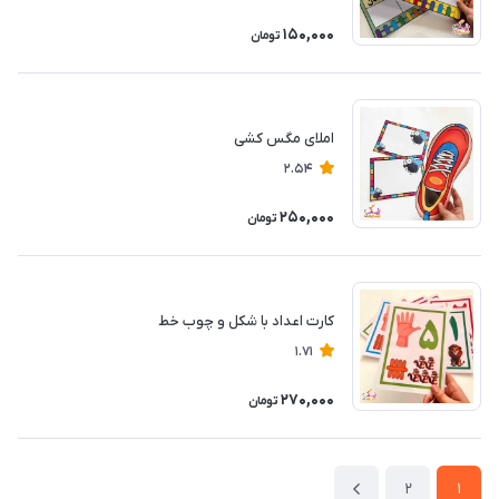
150,000
تومان
املای مگس کشی
2.54
250,000
تومان
کارت اعداد با شکل و چوب خط
1.71
270,000
تومان
2
1