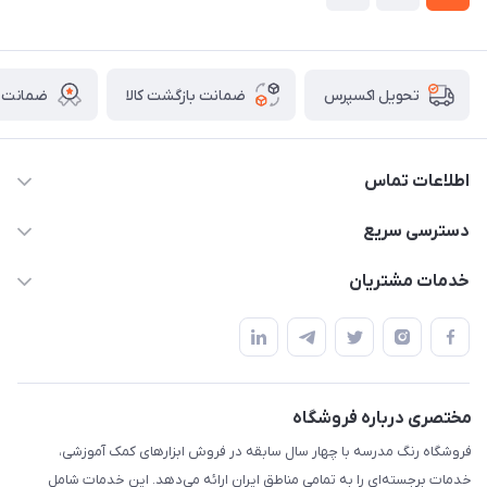
ضمانت بازگشت کالا
ضمانت ا
تحویل اکسپرس
اطلاعات تماس
02136781755
دسترسی سریع
rangemadrese@gmail.com
پلنر و دفتر
خدمات مشتریان
پیشوا میدان چمران فروشگاه رنگ مدرسه
ابزار تدریس
قوانین و مقررات
استایل معلم و دانش آموز
حریم خصوصی
بازی و نمایش
راهنما
مختصری درباره فروشگاه
تزئین کلاس
فروشگاه رنگ مدرسه با چهار سال سابقه در فروش ابزارهای کمک آموزشی،
طرح های تشویقی
خدمات برجسته‌ای را به تمامی مناطق ایران ارائه می‌دهد. این خدمات شامل