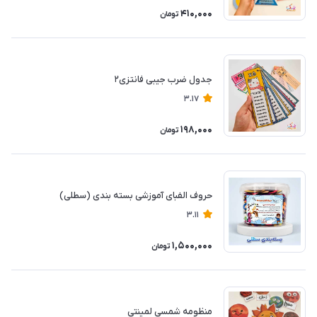
410,000
تومان
جدول ضرب جیبی فانتزی۲
3.17
198,000
تومان
حروف الفبای آموزشی بسته بندی (سطلی)
3.11
1,500,000
تومان
منظومه شمسی لمینتی