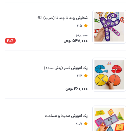
شمارش چند تا چند تا (ضرب) ۱تا۹
2.5
680,000
548,000
20٪
تومان
پک آموزش کسر (رنگی ساده)
2.12
260,000
تومان
پک آموزش محیط و مساحت
2.07