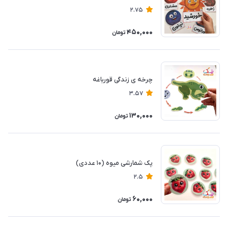
2.75
450,000
تومان
چرخه ی زندگی قورباغه
3.57
130,000
تومان
پک شمارشی میوه (۱۰ عددی)
2.5
60,000
تومان