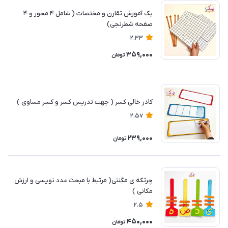
پک آموزش تقارن و مختصات ( شامل ۴ محور و ۴
صفحه شطرنجی)
2.33
359,000
تومان
کادر خالی کسر ( جهت تدریس کسر و کسر مساوی )
2.57
239,000
تومان
چرتکه ی مگنتی( مرتبط با مبحث عدد نویسی و ارزش
مکانی )
2.5
450,000
تومان