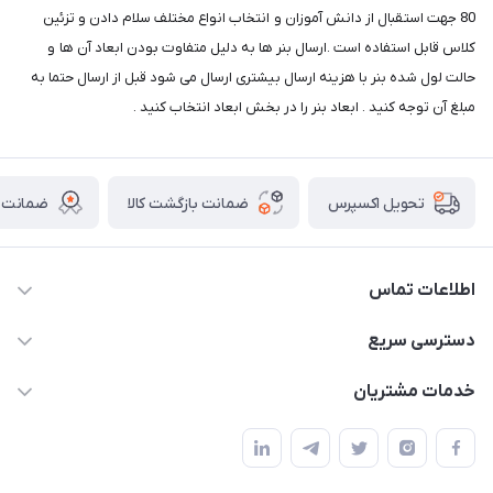
80 جهت استقبال از دانش آموزان و انتخاب انواع مختلف سلام دادن و تزئین
کلاس قابل استفاده است .ارسال بنر ها به دلیل متفاوت بودن ابعاد آن ها و
حالت لول شده بنر با هزینه ارسال بیشتری ارسال می شود قبل از ارسال حتما به
مبلغ آن توجه کنید . ابعاد بنر را در بخش ابعاد انتخاب کنید .
ضمانت بازگشت کالا
ضمانت ا
تحویل اکسپرس
اطلاعات تماس
02136781755
دسترسی سریع
rangemadrese@gmail.com
پلنر و دفتر
خدمات مشتریان
پیشوا میدان چمران فروشگاه رنگ مدرسه
ابزار تدریس
قوانین و مقررات
استایل معلم و دانش آموز
حریم خصوصی