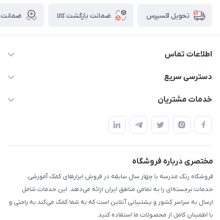
ضمانت بازگشت کالا
ضمانت ا
تحویل اکسپرس
اطلاعات تماس
02136781755
دسترسی سریع
rangemadrese@gmail.com
پلنر و دفتر
خدمات مشتریان
پیشوا میدان چمران فروشگاه رنگ مدرسه
ابزار تدریس
قوانین و مقررات
استایل معلم و دانش آموز
حریم خصوصی
بازی و نمایش
راهنما
مختصری درباره فروشگاه
تزئین کلاس
فروشگاه رنگ مدرسه با چهار سال سابقه در فروش ابزارهای کمک آموزشی،
طرح های تشویقی
خدمات برجسته‌ای را به تمامی مناطق ایران ارائه می‌دهد. این خدمات شامل
گیفت ها و جوایز
ارسال به سراسر کشور و پشتیبانی آنلاین است که به شما کمک می‌کند به راحتی و
با اطمینان کامل از محصولات ما استفاده کنید.
سایر محصولات