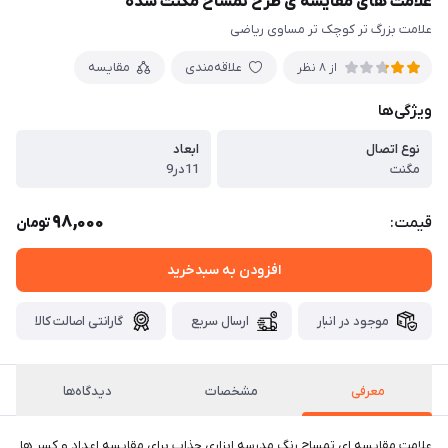
علامت های مقایسه ی طرح تمساح مگنت شده
علامت بزرگ تر کوچک تر مساوی ریاضی
علاقه‌مندی
مقایسه
از 8 نظر
ویژگی‌ها
نوع اتصال
ابعاد
مگنت
11در9
98,000
قیمت:
تومان
افزودن به سبدخرید
موجود در انبار
ارسال سریع
گارانتی اصالت کالا
معرفی
مشخصات
دیدگاه‌ها
علامت مقایسه ای تمساح رنگ مدرسه ابزاری جذاب برای مقایسه اعداد و کسر ها