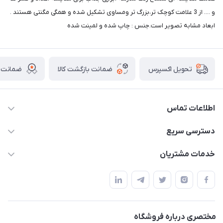
و .... از 3 علامت کوچک تر،بزرگ تر ومساوی تشکیل شده و همگی مگنتی هستند .
ابعاد مشابه تصویر است.جنس : چاپ شده و لمینت شده
ضمانت بازگشت کالا
ضمانت ا
تحویل اکسپرس
اطلاعات تماس
02136781755
دسترسی سریع
rangemadrese@gmail.com
پلنر و دفتر
خدمات مشتریان
پیشوا میدان چمران فروشگاه رنگ مدرسه
ابزار تدریس
قوانین و مقررات
استایل معلم و دانش آموز
حریم خصوصی
بازی و نمایش
راهنما
مختصری درباره فروشگاه
تزئین کلاس