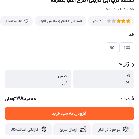
مقنعه کرپ آبی کاربنی/ طرح الفبا یکطرفه
مقنعه طرحدار الفبا
استایل معلم و دانش آموز
علاقه‌مندی
از 2 نظر
قد
90
100
ویژگی‌ها
قد
جنس
90
کرپ
380,000
قیمت:
تومان
افزودن به سبدخرید
موجود در انبار
ارسال سریع
گارانتی اصالت کالا