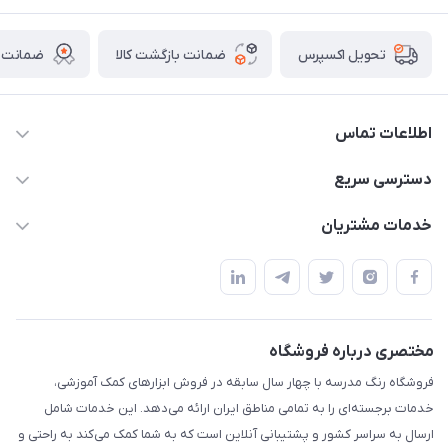
ضمانت بازگشت کالا
ضمانت ا
تحویل اکسپرس
اطلاعات تماس
02136781755
دسترسی سریع
rangemadrese@gmail.com
پلنر و دفتر
خدمات مشتریان
پیشوا میدان چمران فروشگاه رنگ مدرسه
ابزار تدریس
قوانین و مقررات
استایل معلم و دانش آموز
حریم خصوصی
بازی و نمایش
راهنما
مختصری درباره فروشگاه
تزئین کلاس
فروشگاه رنگ مدرسه با چهار سال سابقه در فروش ابزارهای کمک آموزشی،
طرح های تشویقی
خدمات برجسته‌ای را به تمامی مناطق ایران ارائه می‌دهد. این خدمات شامل
گیفت ها و جوایز
ارسال به سراسر کشور و پشتیبانی آنلاین است که به شما کمک می‌کند به راحتی و