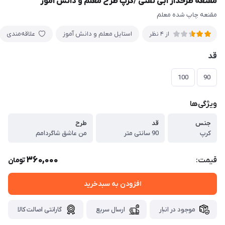
مقنعه طرحدار آبی نفتی /کرپ طرح معلم و دانش آموز
مقنعه چاپ شده معلم
استایل معلم و دانش آموز
علاقه‌مندی
از 4 نظر
قد
100
90
ویژگی‌ها
جنس
قد
طرح
کرپ
90 سانتی متر
من عاشق شاگردامم
360,000
قیمت:
تومان
افزودن به سبدخرید
موجود در انبار
ارسال سریع
گارانتی اصالت کالا