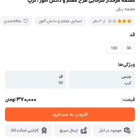
مقنعه طرحدار سرخابی طرح معلم و دانش آموز/ کرپ
مقنعه رنگی
استایل معلم و دانش آموز
علاقه‌مندی
از 3 نظر
قد
100
90
ویژگی‌ها
جنس
قد
کرپ
90
370,000
قیمت:
تومان
افزودن به سبدخرید
موجود در انبار
ارسال سریع
گارانتی اصالت کالا