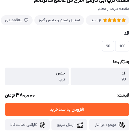
مقنعه کرپ آبی کاربنی /طرح من عاشق شاگردامم
مقنعه طرحدار معلم
استایل معلم و دانش آموز
علاقه‌مندی
از 1 نظر
قد
90
100
ویژگی‌ها
قد
جنس
90
کرپ
380,000
قیمت:
تومان
افزودن به سبدخرید
موجود در انبار
ارسال سریع
گارانتی اصالت کالا