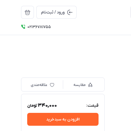
ورود / ثبت‌نام
02136781755
مقایسه
علاقه‌مندی
340,000
قیمت:
تومان
افزودن به سبدخرید