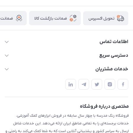
ضمانت بازگشت کالا
ضمانت ا
تحویل اکسپرس
اطلاعات تماس
02136781755
دسترسی سریع
rangemadrese@gmail.com
پلنر و دفتر
خدمات مشتریان
پیشوا میدان چمران فروشگاه رنگ مدرسه
ابزار تدریس
قوانین و مقررات
استایل معلم و دانش آموز
حریم خصوصی
بازی و نمایش
راهنما
مختصری درباره فروشگاه
تزئین کلاس
فروشگاه رنگ مدرسه با چهار سال سابقه در فروش ابزارهای کمک آموزشی،
طرح های تشویقی
خدمات برجسته‌ای را به تمامی مناطق ایران ارائه می‌دهد. این خدمات شامل
گیفت ها و جوایز
ارسال به سراسر کشور و پشتیبانی آنلاین است که به شما کمک می‌کند به راحتی و