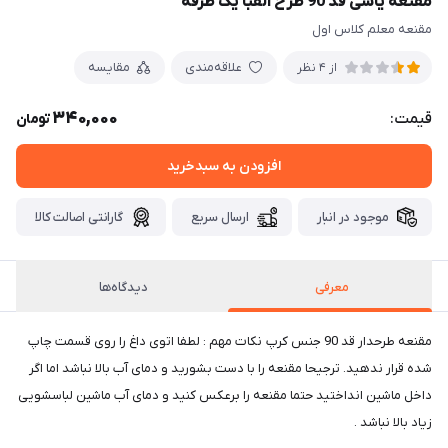
مقنعه یاسی قد 90 طرح الفبا یک طرفه
مقنعه معلم کلاس اول
علاقه‌مندی
مقایسه
از 4 نظر
340,000
قیمت:
تومان
افزودن به سبدخرید
موجود در انبار
ارسال سریع
گارانتی اصالت کالا
معرفی
دیدگاه‌ها
مقنعه طرحدار قد 90 جنس کرپ نکات مهم : لطفا اتوی داغ را روی قسمت چاپ
شده قرار ندهید. ترجیحا مقنعه را با دست بشورید و دمای آب بالا نباشد اما اگر
داخل ماشین انداختید حتما مقنعه را برعکس کنید و دمای آب ماشین لباسشویی
زیاد بالا نباشد .