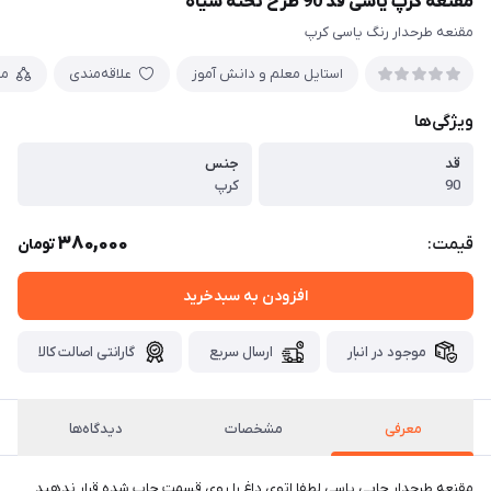
مقنعه کرپ یاسی قد 90 طرح تخته سیاه
مقنعه طرحدار رنگ یاسی کرپ
استایل معلم و دانش آموز
علاقه‌مندی
مق
ویژگی‌ها
قد
جنس
90
کرپ
380,000
قیمت:
تومان
افزودن به سبدخرید
موجود در انبار
ارسال سریع
گارانتی اصالت کالا
معرفی
مشخصات
دیدگاه‌ها
مقنعه طرحدار چاپی یاسی لطفا اتوی داغ را روی قسمت چاپ شده قرار ندهید.