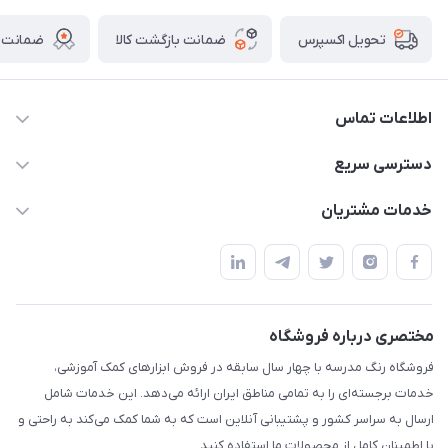
ضمانت بازگشت کالا
ضمانت ا
تحویل اکسپرس
اطلاعات تماس
02136781755
دسترسی سریع
rangemadrese@gmail.com
پلنر و دفتر
خدمات مشتریان
پیشوا میدان چمران فروشگاه رنگ مدرسه
ابزار تدریس
قوانین و مقررات
استایل معلم و دانش آموز
حریم خصوصی
بازی و نمایش
راهنما
مختصری درباره فروشگاه
تزئین کلاس
فروشگاه رنگ مدرسه با چهار سال سابقه در فروش ابزارهای کمک آموزشی،
طرح های تشویقی
خدمات برجسته‌ای را به تمامی مناطق ایران ارائه می‌دهد. این خدمات شامل
گیفت ها و جوایز
ارسال به سراسر کشور و پشتیبانی آنلاین است که به شما کمک می‌کند به راحتی و
با اطمینان کامل از محصولات ما استفاده کنید.
سایر محصولات