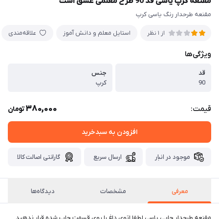
مقنعه کرپ یاسی قد 90 طرح معلمی عشق است
مقنعه طرحدار رنگ یاسی کرپ
استایل معلم و دانش آموز
علاقه‌مندی
از 1 نظر
ویژگی‌ها
قد
جنس
90
کرپ
380,000
قیمت:
تومان
افزودن به سبدخرید
موجود در انبار
ارسال سریع
گارانتی اصالت کالا
معرفی
مشخصات
دیدگاه‌ها
مقنعه طرحدار چاپی یاسی لطفا اتوی داغ را روی قسمت چاپ شده قرار ندهید.