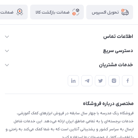
ضمانت بازگشت کالا
ضمانت ا
تحویل اکسپرس
اطلاعات تماس
02136781755
دسترسی سریع
rangemadrese@gmail.com
پلنر و دفتر
خدمات مشتریان
پیشوا میدان چمران فروشگاه رنگ مدرسه
ابزار تدریس
قوانین و مقررات
استایل معلم و دانش آموز
حریم خصوصی
بازی و نمایش
راهنما
مختصری درباره فروشگاه
تزئین کلاس
فروشگاه رنگ مدرسه با چهار سال سابقه در فروش ابزارهای کمک آموزشی،
طرح های تشویقی
خدمات برجسته‌ای را به تمامی مناطق ایران ارائه می‌دهد. این خدمات شامل
گیفت ها و جوایز
ارسال به سراسر کشور و پشتیبانی آنلاین است که به شما کمک می‌کند به راحتی و
با اطمینان کامل از محصولات ما استفاده کنید.
سایر محصولات