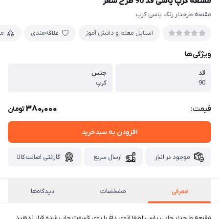
مقنعه کرپ یاسی قد 90 طرح شعر
مقنعه طرحدار رنگ یاسی کرپ
استایل معلم و دانش آموز
علاقه‌مندی
مق
ویژگی‌ها
قد
جنس
90
کرپ
380,000
قیمت:
تومان
افزودن به سبدخرید
موجود در انبار
ارسال سریع
گارانتی اصالت کالا
معرفی
مشخصات
دیدگاه‌ها
مقنعه طرحدار چاپی یاسی لطفا اتوی داغ را روی قسمت چاپ شده قرار ندهید.