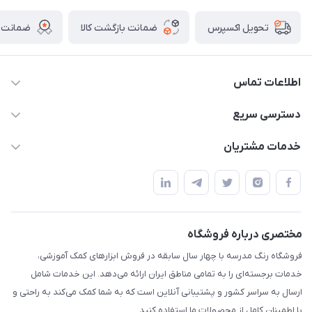
ضمانت بازگشت کالا
ضمانت ا
تحویل اکسپرس
اطلاعات تماس
02136781755
دسترسی سریع
rangemadrese@gmail.com
پلنر و دفتر
خدمات مشتریان
پیشوا میدان چمران فروشگاه رنگ مدرسه
ابزار تدریس
قوانین و مقررات
استایل معلم و دانش آموز
حریم خصوصی
بازی و نمایش
راهنما
مختصری درباره فروشگاه
تزئین کلاس
فروشگاه رنگ مدرسه با چهار سال سابقه در فروش ابزارهای کمک آموزشی،
طرح های تشویقی
خدمات برجسته‌ای را به تمامی مناطق ایران ارائه می‌دهد. این خدمات شامل
گیفت ها و جوایز
ارسال به سراسر کشور و پشتیبانی آنلاین است که به شما کمک می‌کند به راحتی و
با اطمینان کامل از محصولات ما استفاده کنید.
سایر محصولات