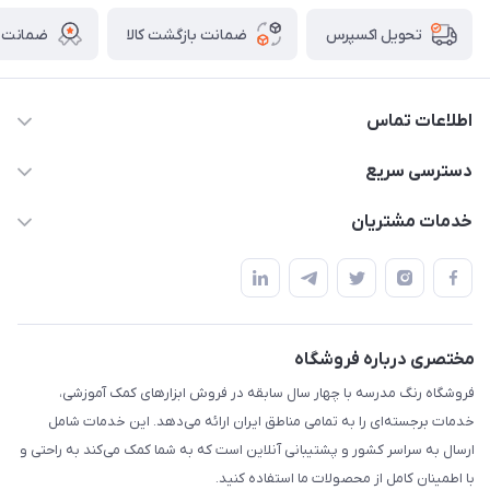
ضمانت بازگشت کالا
ضمانت ا
تحویل اکسپرس
اطلاعات تماس
02136781755
دسترسی سریع
rangemadrese@gmail.com
پلنر و دفتر
خدمات مشتریان
پیشوا میدان چمران فروشگاه رنگ مدرسه
ابزار تدریس
قوانین و مقررات
استایل معلم و دانش آموز
حریم خصوصی
بازی و نمایش
راهنما
مختصری درباره فروشگاه
تزئین کلاس
فروشگاه رنگ مدرسه با چهار سال سابقه در فروش ابزارهای کمک آموزشی،
طرح های تشویقی
خدمات برجسته‌ای را به تمامی مناطق ایران ارائه می‌دهد. این خدمات شامل
گیفت ها و جوایز
ارسال به سراسر کشور و پشتیبانی آنلاین است که به شما کمک می‌کند به راحتی و
با اطمینان کامل از محصولات ما استفاده کنید.
سایر محصولات