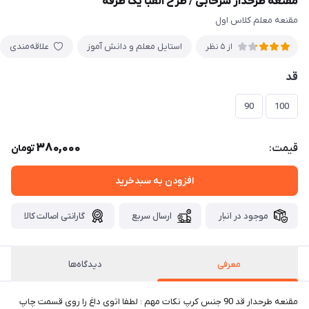
مقنعه طرحدار سرخابی / طرح الفبا یک طرفه
مقنعه معلم کلاس اول
استایل معلم و دانش آموز
علاقه‌مندی
از 5 نظر
قد
90
100
380,000
قیمت:
تومان
افزودن به سبدخرید
موجود در انبار
ارسال سریع
گارانتی اصالت کالا
معرفی
دیدگاه‌ها
مقنعه طرحدار قد 90 جنس کرپ نکات مهم : لطفا اتوی داغ را روی قسمت چاپ