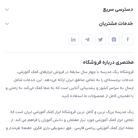
02136781755
دسترسی سریع
rangemadrese@gmail.com
پلنر و دفتر
خدمات مشتریان
پیشوا میدان چمران فروشگاه رنگ مدرسه
ابزار تدریس
قوانین و مقررات
استایل معلم و دانش آموز
حریم خصوصی
بازی و نمایش
راهنما
مختصری درباره فروشگاه
تزئین کلاس
فروشگاه رنگ مدرسه با چهار سال سابقه در فروش ابزارهای کمک آموزشی،
طرح های تشویقی
خدمات برجسته‌ای را به تمامی مناطق ایران ارائه می‌دهد. این خدمات شامل
گیفت ها و جوایز
ارسال به سراسر کشور و پشتیبانی آنلاین است که به شما کمک می‌کند به راحتی و
با اطمینان کامل از محصولات ما استفاده کنید.
سایر محصولات
رنگ مدرسه بزرگ ترین و کامل ترین فروشگاه ابزار کمک آموزشی ایران است که
تمامی ابزار کمک آموزشی مورد نیاز معلمان و دانش آموزان را فراهم می کند. از
جمله ابزار کمک آموزشی ریاضی،فارسی ، مهر تشویقی،بازی فکری، مقنعه طرحدار و
…