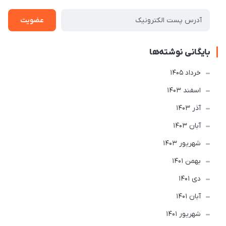
عضویت
بایگانی نوشته‌ها
خرداد 1405
اسفند 1403
آذر 1403
آبان 1403
شهریور 1403
بهمن 1401
دی 1401
آبان 1401
شهریور 1401