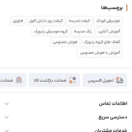
برچسب‌ها
موسیقی کودک
گیفت مدرسه
گیفت روز دانش آموز
فناوری
آموزش آنلاین
رنگ مدرسه
گروه موسیقی زنبورک
آهنگ های گروه زنبورک
هوش مصنوعی
آموزش با هوش مصنوعی
ضمانت بازگشت کالا
ضمانت ا
تحویل اکسپرس
اطلاعات تماس
02136781755
دسترسی سریع
rangemadrese@gmail.com
پلنر و دفتر
خدمات مشتریان