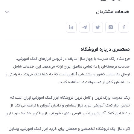
rangemadrese@gmail.com
پلنر و دفتر
خدمات مشتریان
پیشوا میدان چمران فروشگاه رنگ مدرسه
ابزار تدریس
قوانین و مقررات
استایل معلم و دانش آموز
حریم خصوصی
بازی و نمایش
راهنما
مختصری درباره فروشگاه
تزئین کلاس
فروشگاه رنگ مدرسه با چهار سال سابقه در فروش ابزارهای کمک آموزشی،
طرح های تشویقی
خدمات برجسته‌ای را به تمامی مناطق ایران ارائه می‌دهد. این خدمات شامل
گیفت ها و جوایز
ارسال به سراسر کشور و پشتیبانی آنلاین است که به شما کمک می‌کند به راحتی و
با اطمینان کامل از محصولات ما استفاده کنید.
سایر محصولات
رنگ مدرسه بزرگ ترین و کامل ترین فروشگاه ابزار کمک آموزشی ایران است که
تمامی ابزار کمک آموزشی مورد نیاز معلمان و دانش آموزان را فراهم می کند. از
جمله ابزار کمک آموزشی ریاضی،فارسی ، مهر تشویقی،بازی فکری، مقنعه طرحدار و
…
اگر دنبال یک فروشگاه تخصصی و مطمئن برای خرید ابزار کمک آموزشی، وسایل