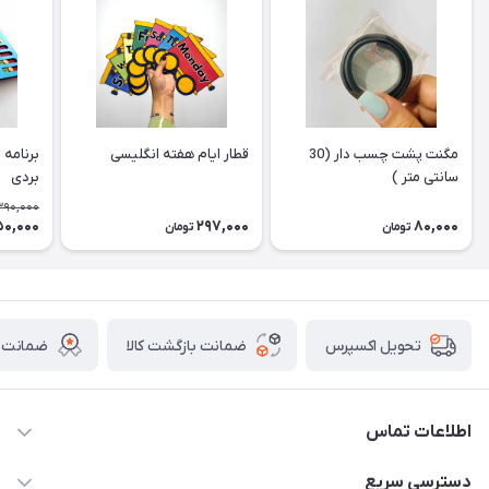
مگنت پشت چسب دار (30
قطار ایام هفته انگلیسی
برنامه 
سانتی متر )
بردی
390,000
0,000
297,000
80,000
تومان
تومان
ضمانت بازگشت کالا
ضمانت ا
تحویل اکسپرس
اطلاعات تماس
02136781755
دسترسی سریع