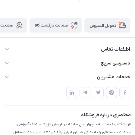
ضمانت بازگشت کالا
ضمانت ا
تحویل اکسپرس
اطلاعات تماس
02136781755
دسترسی سریع
rangemadrese@gmail.com
پلنر و دفتر
خدمات مشتریان
پیشوا میدان چمران فروشگاه رنگ مدرسه
ابزار تدریس
قوانین و مقررات
استایل معلم و دانش آموز
حریم خصوصی
بازی و نمایش
راهنما
مختصری درباره فروشگاه
تزئین کلاس
فروشگاه رنگ مدرسه با چهار سال سابقه در فروش ابزارهای کمک آموزشی،
طرح های تشویقی
خدمات برجسته‌ای را به تمامی مناطق ایران ارائه می‌دهد. این خدمات شامل