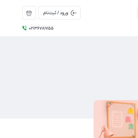
ورود / ثبت‌نام
02136781755