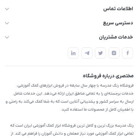
اطلاعات تماس
02136781755
دسترسی سریع
rangemadrese@gmail.com
پلنر و دفتر
خدمات مشتریان
پیشوا میدان چمران فروشگاه رنگ مدرسه
ابزار تدریس
قوانین و مقررات
استایل معلم و دانش آموز
حریم خصوصی
بازی و نمایش
راهنما
مختصری درباره فروشگاه
تزئین کلاس
فروشگاه رنگ مدرسه با چهار سال سابقه در فروش ابزارهای کمک آموزشی،
طرح های تشویقی
خدمات برجسته‌ای را به تمامی مناطق ایران ارائه می‌دهد. این خدمات شامل
گیفت ها و جوایز
ارسال به سراسر کشور و پشتیبانی آنلاین است که به شما کمک می‌کند به راحتی و
با اطمینان کامل از محصولات ما استفاده کنید.
سایر محصولات
رنگ مدرسه بزرگ ترین و کامل ترین فروشگاه ابزار کمک آموزشی ایران است که
تمامی ابزار کمک آموزشی مورد نیاز معلمان و دانش آموزان را فراهم می کند. از