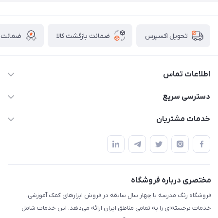
ضمانت بازگشت کالا
ضمانت ا
تحویل اکسپرس
اطلاعات تماس
02136781755
دسترسی سریع
rangemadrese@gmail.com
پلنر و دفتر
خدمات مشتریان
پیشوا میدان چمران فروشگاه رنگ مدرسه
ابزار تدریس
قوانین و مقررات
استایل معلم و دانش آموز
حریم خصوصی
بازی و نمایش
راهنما
مختصری درباره فروشگاه
تزئین کلاس
فروشگاه رنگ مدرسه با چهار سال سابقه در فروش ابزارهای کمک آموزشی،
طرح های تشویقی
خدمات برجسته‌ای را به تمامی مناطق ایران ارائه می‌دهد. این خدمات شامل
گیفت ها و جوایز