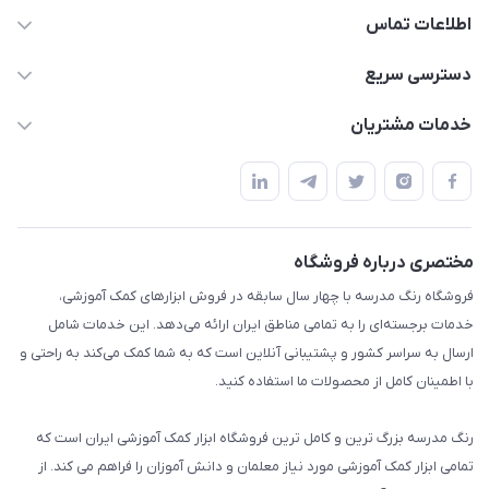
اطلاعات تماس
02136781755
دسترسی سریع
rangemadrese@gmail.com
پلنر و دفتر
خدمات مشتریان
پیشوا میدان چمران فروشگاه رنگ مدرسه
ابزار تدریس
قوانین و مقررات
استایل معلم و دانش آموز
حریم خصوصی
بازی و نمایش
راهنما
مختصری درباره فروشگاه
تزئین کلاس
فروشگاه رنگ مدرسه با چهار سال سابقه در فروش ابزارهای کمک آموزشی،
طرح های تشویقی
خدمات برجسته‌ای را به تمامی مناطق ایران ارائه می‌دهد. این خدمات شامل
گیفت ها و جوایز
ارسال به سراسر کشور و پشتیبانی آنلاین است که به شما کمک می‌کند به راحتی و
با اطمینان کامل از محصولات ما استفاده کنید.
سایر محصولات
رنگ مدرسه بزرگ ترین و کامل ترین فروشگاه ابزار کمک آموزشی ایران است که
تمامی ابزار کمک آموزشی مورد نیاز معلمان و دانش آموزان را فراهم می کند. از