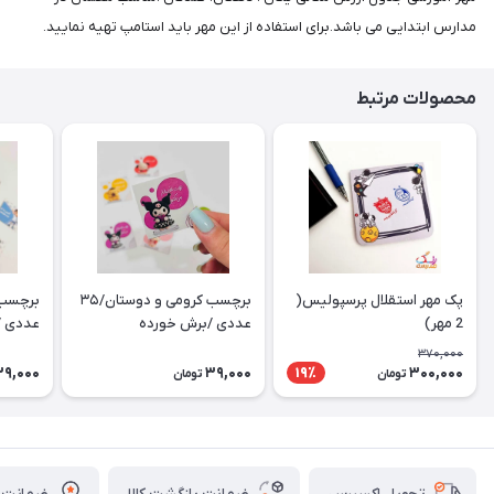
مدارس ابتدایی می باشد.برای استفاده از این مهر باید استامپ تهیه نمایید.
محصولات مرتبط
پک مهر استقلال پرسپولیس(
برچسب کرومی و دوستان/۳۵
2 مهر)
عددی /برش خورده
عددی /
370,000
39,000
39,000
300,000
19٪
تومان
تومان