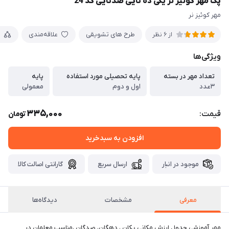
پک مهر کوئیز نر یکی ده تایی صدتایی کد 24
مهر کوئیز نر
طرح های تشویقی
علاقه‌مندی
م
از 6 نظر
ویژگی‌ها
تعداد مهر در بسته
پایه تحصیلی مورد استفاده
پایه
۳عدد
اول و دوم
معمولی
335,000
قیمت:
تومان
افزودن به سبدخرید
موجود در انبار
ارسال سریع
گارانتی اصالت کالا
معرفی
مشخصات
دیدگاه‌ها
مهر آموزشی جدول ارزش مکانی یکان ، دهگان، صدگان ،مناسب معلمان در