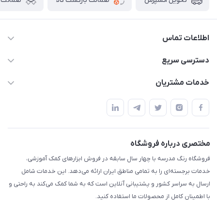
ضمانت بازگشت کالا
ضمانت ا
تحویل اکسپرس
اطلاعات تماس
02136781755
دسترسی سریع
rangemadrese@gmail.com
پلنر و دفتر
خدمات مشتریان
پیشوا میدان چمران فروشگاه رنگ مدرسه
ابزار تدریس
قوانین و مقررات
استایل معلم و دانش آموز
حریم خصوصی
بازی و نمایش
راهنما
مختصری درباره فروشگاه
تزئین کلاس
فروشگاه رنگ مدرسه با چهار سال سابقه در فروش ابزارهای کمک آموزشی،
طرح های تشویقی
خدمات برجسته‌ای را به تمامی مناطق ایران ارائه می‌دهد. این خدمات شامل
گیفت ها و جوایز
ارسال به سراسر کشور و پشتیبانی آنلاین است که به شما کمک می‌کند به راحتی و
با اطمینان کامل از محصولات ما استفاده کنید.
سایر محصولات